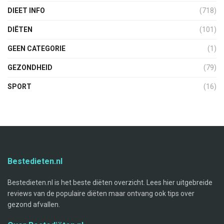
DIEET INFO
(718)
DIËTEN
(101)
GEEN CATEGORIE
(1)
GEZONDHEID
(79)
SPORT
(16)
Bestedieten.nl
Bestedieten.nl is het beste diëten overzicht. Lees hier uitgebreide
reviews van de populaire diëten maar ontvang ook tips over
gezond afvallen.