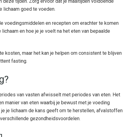
 deze tijden. Zorg ervoor dat je maaltijden voldoende
je lichaam goed te voeden.
nde voedingsmiddelen en recepten om erachter te komen
je lichaam en hoe je je voelt na het eten van bepaalde
e kosten, maar het kan je helpen om consistent te blijven
tent fasting.
ng?
 periodes van vasten afwisselt met periodes van eten. Het
een manier van eten waarbij je bewust met je voeding
t je je lichaam de kans geeft om te herstellen, afvalstoffen
ot verschillende gezondheidsvoordelen.
g