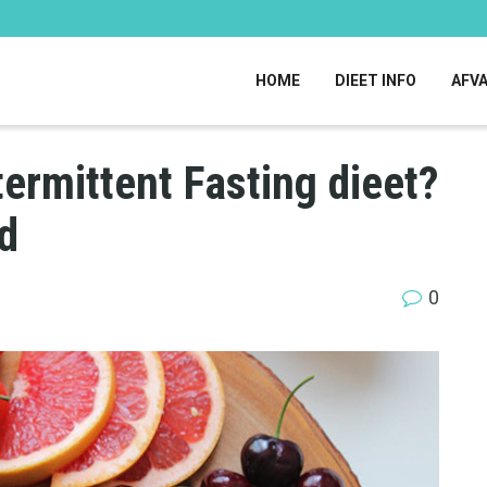
HOME
DIEET INFO
AFVA
ermittent Fasting dieet?
gd
0