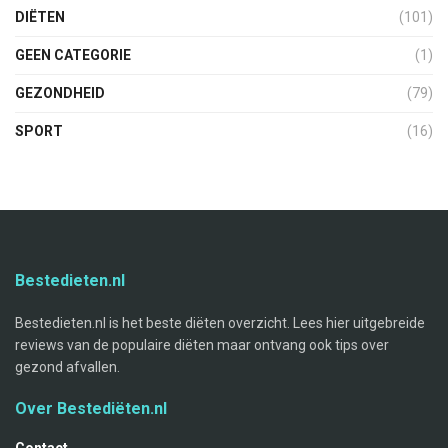
DIËTEN
(101)
GEEN CATEGORIE
(1)
GEZONDHEID
(79)
SPORT
(16)
Bestedieten.nl
Bestedieten.nl is het beste diëten overzicht. Lees hier uitgebreide
reviews van de populaire diëten maar ontvang ook tips over
gezond afvallen.
Over Bestediëten.nl