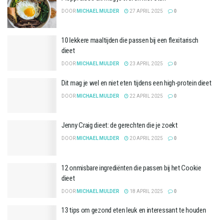
DOOR
MICHAEL MULDER
27 APRIL 2025
0
10 lekkere maaltijden die passen bij een flexitarisch
dieet
DOOR
MICHAEL MULDER
23 APRIL 2025
0
Dit mag je wel en niet eten tijdens een high-protein dieet
DOOR
MICHAEL MULDER
22 APRIL 2025
0
Jenny Craig dieet: de gerechten die je zoekt
DOOR
MICHAEL MULDER
20 APRIL 2025
0
12 onmisbare ingrediënten die passen bij het Cookie
dieet
DOOR
MICHAEL MULDER
18 APRIL 2025
0
13 tips om gezond eten leuk en interessant te houden