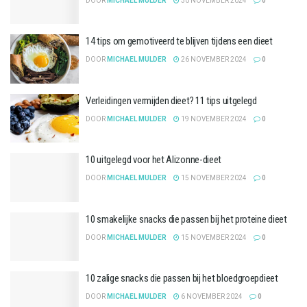
DOOR
MICHAEL MULDER
30 NOVEMBER 2024
0
14 tips om gemotiveerd te blijven tijdens een dieet
DOOR
MICHAEL MULDER
26 NOVEMBER 2024
0
Verleidingen vermijden dieet? 11 tips uitgelegd
DOOR
MICHAEL MULDER
19 NOVEMBER 2024
0
10 uitgelegd voor het Alizonne-dieet
DOOR
MICHAEL MULDER
15 NOVEMBER 2024
0
10 smakelijke snacks die passen bij het proteine dieet
DOOR
MICHAEL MULDER
15 NOVEMBER 2024
0
10 zalige snacks die passen bij het bloedgroepdieet
DOOR
MICHAEL MULDER
6 NOVEMBER 2024
0