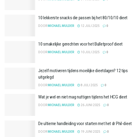
10 lekkerste snacks die passen bij het 80/10/10 dieet
DOOR
MICHAEL MULDER
12 JULI 2025
0
10 smakelijke gerechten voor het Bulletproof dieet
DOOR
MICHAEL MULDER
10 JULI 2025
0
Jezelf motiveren tijdens moeilijke dieetdagen? 12 tips
uitgelegd
DOOR
MICHAEL MULDER
8 JULI 2025
0
Wat je wel en niet mag nuttigen tijdens het HCG dieet
DOOR
MICHAEL MULDER
26 JUNI 2025
0
De ultieme handleiding voor starten met het dr Phil-dieet
DOOR
MICHAEL MULDER
19 JUNI 2025
0