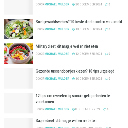
DOOR
MICHAEL MULDER
20 DECEMBER 2024
0
Snel gewichtsverlies? 10 beste dieetsoorten verzameld
DOOR
MICHAEL MULDER
18 DECEMBER 2024
0
Military dieet: dit mag je wel en niet eten
DOOR
MICHAEL MULDER
12 DECEMBER 2024
0
Gezonde tussendoortjes kiezen? 10 tips uitgelegd
DOOR
MICHAEL MULDER
10 DECEMBER 2024
0
12 tips om overeten bij sociale gelegenheden te
voorkomen
DOOR
MICHAEL MULDER
8 DECEMBER 2024
0
Sapjesdieet: dit mag je wel en niet eten