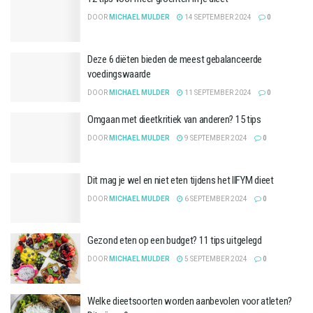
DOOR
MICHAEL MULDER
14 SEPTEMBER 2024
0
Deze 6 diëten bieden de meest gebalanceerde
voedingswaarde
DOOR
MICHAEL MULDER
11 SEPTEMBER 2024
0
Omgaan met dieetkritiek van anderen? 15 tips
DOOR
MICHAEL MULDER
9 SEPTEMBER 2024
0
Dit mag je wel en niet eten tijdens het IIFYM dieet
DOOR
MICHAEL MULDER
6 SEPTEMBER 2024
0
Gezond eten op een budget? 11 tips uitgelegd
DOOR
MICHAEL MULDER
5 SEPTEMBER 2024
0
Welke dieetsoorten worden aanbevolen voor atleten?