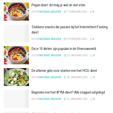
Pegan dieet: dit mag je wel en niet eten
DOOR
MICHAEL MULDER
7 FEBRUARI 2025
0
5 lekkere snacks die passen bij het Intermittent Fasting
dieet
DOOR
MICHAEL MULDER
5 FEBRUARI 2025
0
Deze 10 diëten zijn populair in de fitnesswereld
DOOR
MICHAEL MULDER
23 JANUARI 2025
0
De ultieme gids voor starten met het HCG-dieet
DOOR
MICHAEL MULDER
18 JANUARI 2025
0
Beginnen met het IIFYM-dieet? Alle stappen uitgelegd
DOOR
MICHAEL MULDER
13 JANUARI 2025
0