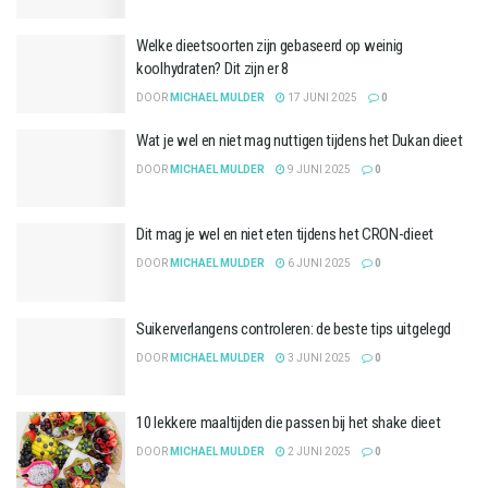
Welke dieetsoorten zijn gebaseerd op weinig
koolhydraten? Dit zijn er 8
DOOR
MICHAEL MULDER
17 JUNI 2025
0
Wat je wel en niet mag nuttigen tijdens het Dukan dieet
DOOR
MICHAEL MULDER
9 JUNI 2025
0
Dit mag je wel en niet eten tijdens het CRON-dieet
DOOR
MICHAEL MULDER
6 JUNI 2025
0
Suikerverlangens controleren: de beste tips uitgelegd
DOOR
MICHAEL MULDER
3 JUNI 2025
0
10 lekkere maaltijden die passen bij het shake dieet
DOOR
MICHAEL MULDER
2 JUNI 2025
0