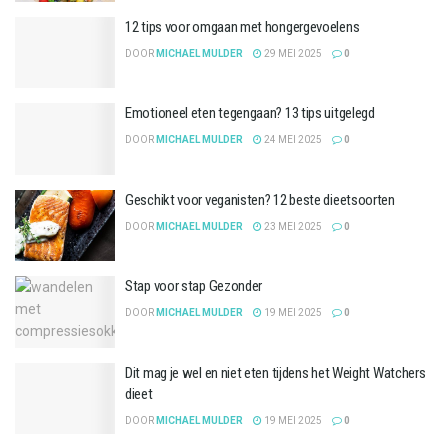
12 tips voor omgaan met hongergevoelens
DOOR
MICHAEL MULDER
29 MEI 2025
0
Emotioneel eten tegengaan? 13 tips uitgelegd
DOOR
MICHAEL MULDER
24 MEI 2025
0
Geschikt voor veganisten? 12 beste dieetsoorten
DOOR
MICHAEL MULDER
23 MEI 2025
0
Stap voor stap Gezonder
DOOR
MICHAEL MULDER
19 MEI 2025
0
Dit mag je wel en niet eten tijdens het Weight Watchers
dieet
DOOR
MICHAEL MULDER
19 MEI 2025
0