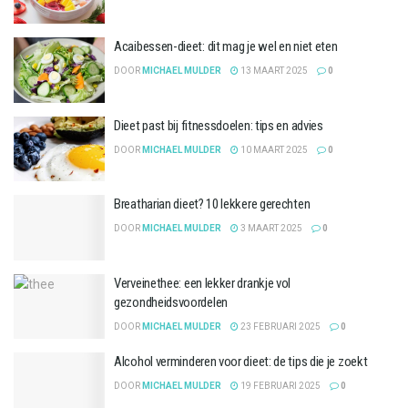
Acaibessen-dieet: dit mag je wel en niet eten
DOOR
MICHAEL MULDER
13 MAART 2025
0
Dieet past bij fitnessdoelen: tips en advies
DOOR
MICHAEL MULDER
10 MAART 2025
0
Breatharian dieet? 10 lekkere gerechten
DOOR
MICHAEL MULDER
3 MAART 2025
0
Verveinethee: een lekker drankje vol
gezondheidsvoordelen
DOOR
MICHAEL MULDER
23 FEBRUARI 2025
0
Alcohol verminderen voor dieet: de tips die je zoekt
DOOR
MICHAEL MULDER
19 FEBRUARI 2025
0