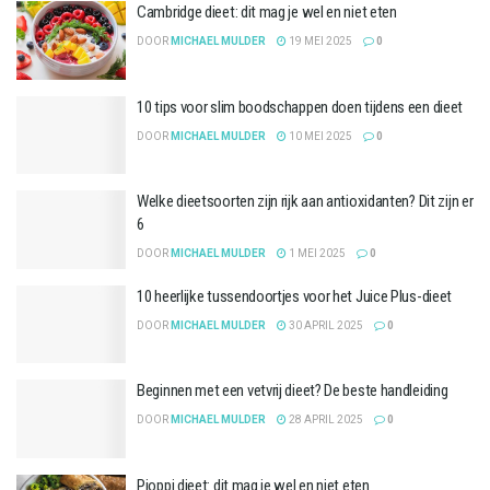
Cambridge dieet: dit mag je wel en niet eten
DOOR
MICHAEL MULDER
19 MEI 2025
0
10 tips voor slim boodschappen doen tijdens een dieet
DOOR
MICHAEL MULDER
10 MEI 2025
0
Welke dieetsoorten zijn rijk aan antioxidanten? Dit zijn er
6
DOOR
MICHAEL MULDER
1 MEI 2025
0
10 heerlijke tussendoortjes voor het Juice Plus-dieet
DOOR
MICHAEL MULDER
30 APRIL 2025
0
Beginnen met een vetvrij dieet? De beste handleiding
DOOR
MICHAEL MULDER
28 APRIL 2025
0
Pioppi dieet: dit mag je wel en niet eten