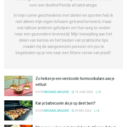
voor een doeltreffende afvalstrategie.
In mijn ruime geschiedenis met diëten en sporten heb ik
niet alleen mijn eigen lichaam getransformeerd, maar
ook talloze anderen geholpen om hun weg te vinden
naar een gezondere levensstijl. Mijn toewijding aan het
delen van kennis en het bieden van praktische tips
maakt mij de aangewezen persoon om jou te
begeleiden op je reis naar een fittere versie van jezelf.
Zo herken je een verstoorde hormoonbalans aan je
eetlust
DOOR
MICHAEL MULDER
19 JUNI 2026
0
Kan je barbecueën als je op dieet bent?
DOOR
MICHAEL MULDER
29 MEI 2026
0