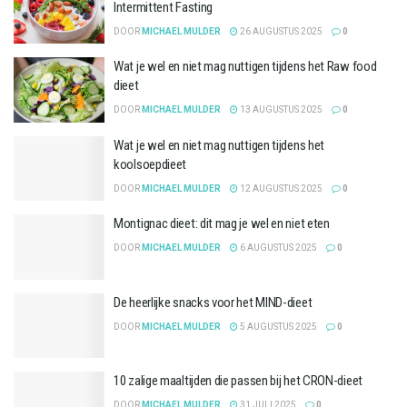
Intermittent Fasting
DOOR
MICHAEL MULDER
26 AUGUSTUS 2025
0
Wat je wel en niet mag nuttigen tijdens het Raw food
dieet
DOOR
MICHAEL MULDER
13 AUGUSTUS 2025
0
Wat je wel en niet mag nuttigen tijdens het
koolsoepdieet
DOOR
MICHAEL MULDER
12 AUGUSTUS 2025
0
Montignac dieet: dit mag je wel en niet eten
DOOR
MICHAEL MULDER
6 AUGUSTUS 2025
0
De heerlijke snacks voor het MIND-dieet
DOOR
MICHAEL MULDER
5 AUGUSTUS 2025
0
10 zalige maaltijden die passen bij het CRON-dieet
DOOR
MICHAEL MULDER
31 JULI 2025
0