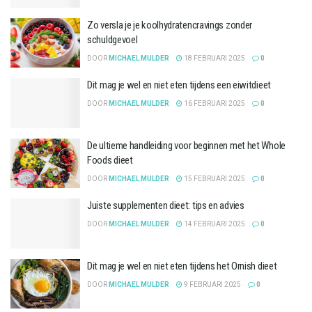
Zo versla je je koolhydratencravings zonder
schuldgevoel
DOOR
MICHAEL MULDER
18 FEBRUARI 2025
0
Dit mag je wel en niet eten tijdens een eiwitdieet
DOOR
MICHAEL MULDER
16 FEBRUARI 2025
0
De ultieme handleiding voor beginnen met het Whole
Foods dieet
DOOR
MICHAEL MULDER
15 FEBRUARI 2025
0
Juiste supplementen dieet: tips en advies
DOOR
MICHAEL MULDER
14 FEBRUARI 2025
0
Dit mag je wel en niet eten tijdens het Ornish dieet
DOOR
MICHAEL MULDER
9 FEBRUARI 2025
0