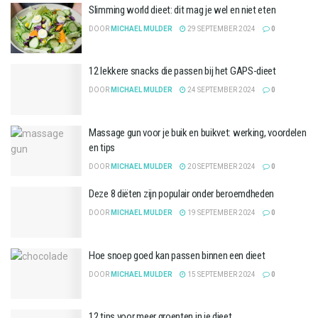
Slimming world dieet: dit mag je wel en niet eten
DOOR
MICHAEL MULDER
29 SEPTEMBER 2024
0
12 lekkere snacks die passen bij het GAPS-dieet
DOOR
MICHAEL MULDER
24 SEPTEMBER 2024
0
Massage gun voor je buik en buikvet: werking, voordelen
en tips
DOOR
MICHAEL MULDER
20 SEPTEMBER 2024
0
Deze 8 diëten zijn populair onder beroemdheden
DOOR
MICHAEL MULDER
19 SEPTEMBER 2024
0
Hoe snoep goed kan passen binnen een dieet
DOOR
MICHAEL MULDER
15 SEPTEMBER 2024
0
12 tips voor meer groenten in je dieet