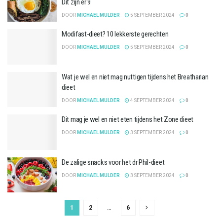
Dit zijn er 9
DOOR
MICHAEL MULDER
5 SEPTEMBER 2024
0
Modifast-dieet? 10 lekkerste gerechten
DOOR
MICHAEL MULDER
5 SEPTEMBER 2024
0
Wat je wel en niet mag nuttigen tijdens het Breatharian
dieet
DOOR
MICHAEL MULDER
4 SEPTEMBER 2024
0
Dit mag je wel en niet eten tijdens het Zone dieet
DOOR
MICHAEL MULDER
3 SEPTEMBER 2024
0
De zalige snacks voor het dr Phil-dieet
DOOR
MICHAEL MULDER
3 SEPTEMBER 2024
0
1
2
…
6