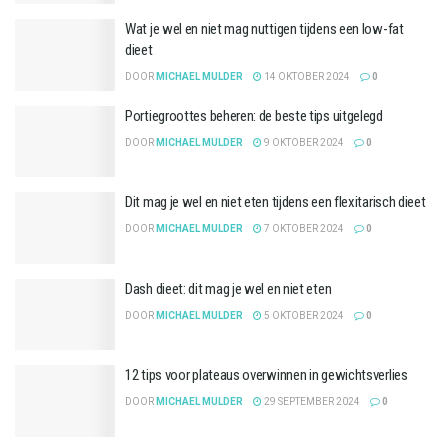
Wat je wel en niet mag nuttigen tijdens een low-fat
dieet
DOOR
MICHAEL MULDER
14 OKTOBER 2024
0
Portiegroottes beheren: de beste tips uitgelegd
DOOR
MICHAEL MULDER
9 OKTOBER 2024
0
Dit mag je wel en niet eten tijdens een flexitarisch dieet
DOOR
MICHAEL MULDER
7 OKTOBER 2024
0
Dash dieet: dit mag je wel en niet eten
DOOR
MICHAEL MULDER
5 OKTOBER 2024
0
12 tips voor plateaus overwinnen in gewichtsverlies
DOOR
MICHAEL MULDER
29 SEPTEMBER 2024
0