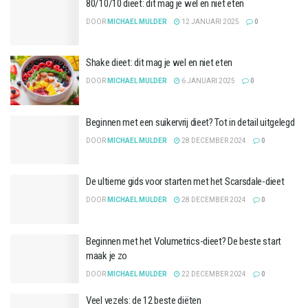
80/10/10 dieet: dit mag je wel en niet eten
DOOR
MICHAEL MULDER
12 JANUARI 2025
0
Shake dieet: dit mag je wel en niet eten
DOOR
MICHAEL MULDER
6 JANUARI 2025
0
Beginnen met een suikervrij dieet? Tot in detail uitgelegd
DOOR
MICHAEL MULDER
28 DECEMBER 2024
0
De ultieme gids voor starten met het Scarsdale-dieet
DOOR
MICHAEL MULDER
28 DECEMBER 2024
0
Beginnen met het Volumetrics-dieet? De beste start
maak je zo
DOOR
MICHAEL MULDER
22 DECEMBER 2024
0
Veel vezels: de 12 beste diëten