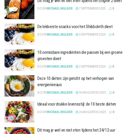
Dit mag je wel en niet eten tijdens het Engine 2 dieet
DOOR
MICHAEL MULDER
7 SEPTEMBER 2025
0
De lekkerste snacks voor het Shibboleth dieet
DOOR
MICHAEL MULDER
3 SEPTEMBER 2025
0
10 onmisbare ingrediënten die passen bij een groene
groenten dieet
DOOR
MICHAEL MULDER
2 SEPTEMBER 2025
0
Deze 10 diëten zijn gericht op het verhogen van
energieniveaus
DOOR
MICHAEL MULDER
30 AUGUSTUS 2025
0
Ideaal voor drukke levensstijl: de 10 beste diëten
DOOR
MICHAEL MULDER
26 AUGUSTUS 2025
0
Dit mag je wel en niet eten tijdens het 24/12 uur