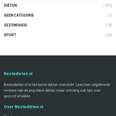
DIËTEN
(101)
GEEN CATEGORIE
(1)
GEZONDHEID
(79)
SPORT
(16)
Bestedieten.nl
Bestedieten.nl is het beste diëten overzicht. Lees hier uitgebreide
reviews van de populaire diëten maar ontvang ook tips over
gezond afvallen.
Over Bestediëten.nl