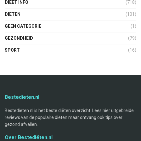
DIEET INFO
(718)
DIËTEN
(101)
GEEN CATEGORIE
(1)
GEZONDHEID
(79)
SPORT
(16)
Bestedieten.nl
Bestedieten.nl is het beste diëten overzicht. Lees hier uitgebreide
reviews van de populaire diëten maar ontvang ook tips over
gezond afvallen.
Over Bestediëten.nl