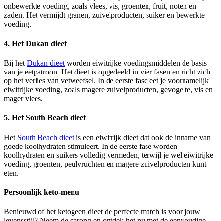
onbewerkte voeding, zoals vlees, vis, groenten, fruit, noten en
zaden. Het vermijdt granen, zuivelproducten, suiker en bewerkte
voeding.
4. Het Dukan dieet
Bij het
Dukan dieet
worden eiwitrijke voedingsmiddelen de basis
van je eetpatroon. Het dieet is opgedeeld in vier fasen en richt zich
op het verlies van vetweefsel. In de eerste fase eet je voornamelijk
eiwitrijke voeding, zoals magere zuivelproducten, gevogelte, vis en
mager vlees.
5. Het South Beach dieet
Het
South Beach dieet
is een eiwitrijk dieet dat ook de inname van
goede koolhydraten stimuleert. In de eerste fase worden
koolhydraten en suikers volledig vermeden, terwijl je wel eiwitrijke
voeding, groenten, peulvruchten en magere zuivelproducten kunt
eten.
Persoonlijk keto-menu
Benieuwd of het ketogeen dieet de perfecte match is voor jouw
levensstijl? Neem de sprong en ontdek het nu met de eenvoudige,