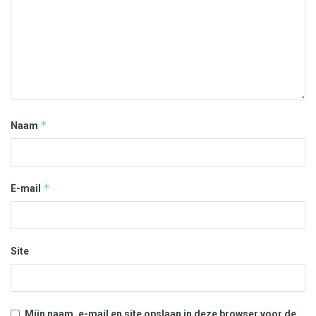
*
Naam
*
E-mail
Site
Mijn naam, e-mail en site opslaan in deze browser voor de