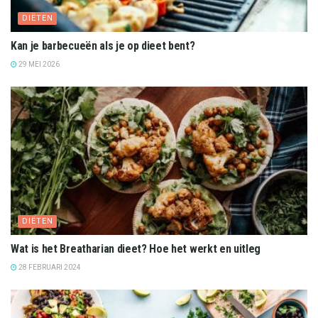
DIËTEN
Kan je barbecueën als je op dieet bent?
29 MEI 2026
DIËTEN
Wat is het Breatharian dieet? Hoe het werkt en uitleg
28 FEBRUARI 2024