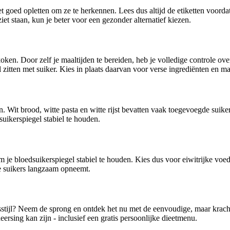
oed opletten om ze te herkennen. Lees dus altijd de etiketten voordat 
iet staan, kun je beter voor een gezonder alternatief kiezen.
ken. Door zelf je maaltijden te bereiden, heb je volledige controle ove
itten met suiker. Kies in plaats daarvan voor verse ingrediënten en ma
n. Wit brood, witte pasta en witte rijst bevatten vaak toegevoegde sui
suikerspiegel stabiel te houden.
 om je bloedsuikerspiegel stabiel te houden. Kies dus voor eiwitrijke vo
e suikers langzaam opneemt.
sstijl? Neem de sprong en ontdek het nu met de eenvoudige, maar krac
ersing kan zijn - inclusief een gratis persoonlijke dieetmenu.