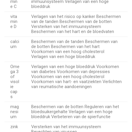
min
immuunsysteem Verlagen van een hoge
e C
bloeddruk
vita
Verlagen van het risico op kanker Beschermen
min
van de tanden Beschermen van de botten
e D
Versterken van het immuunsysteem
Beschermen van het hart en de bloedvaten
calci
Beschermen van de tanden Beschermen van
um
de botten Beschermen van het hart
Voorkomen van een hoog cholesterol
Verlagen van een hoge bloeddruk
Ome
Verlagen van een hoge bloeddruk Voorkomen
ga 3
van diabetes Voorkomen van depressies
of
Voorkomen van een hoog cholesterol
visol
Voorkomen van hart- en vaatziekten Verlichten
ie
van reumatische aandoeningen
cap
s
mag
Beschermen van de botten Reguleren van het
nesi
bloedsuikergehalte Verlagen van een hoge
um
bloeddruk Verbeteren van de spierfunctie
zink
Versterken van het immuunsysteem
Bevechten van virussen