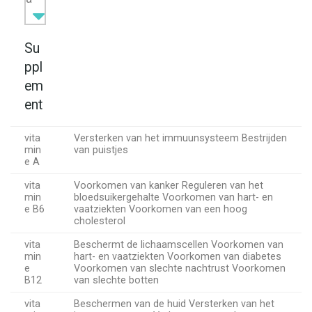
Su
ppl
em
ent
vita
Versterken van het immuunsysteem Bestrijden
min
van puistjes
e A
vita
Voorkomen van kanker Reguleren van het
min
bloedsuikergehalte Voorkomen van hart- en
e B6
vaatziekten Voorkomen van een hoog
cholesterol
vita
Beschermt de lichaamscellen Voorkomen van
min
hart- en vaatziekten Voorkomen van diabetes
e
Voorkomen van slechte nachtrust Voorkomen
B12
van slechte botten
vita
Beschermen van de huid Versterken van het